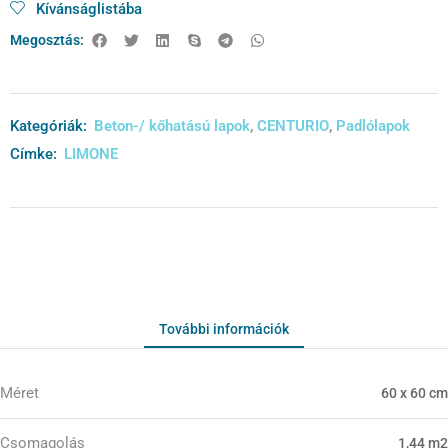
Kívánságlistába
Megosztás:
Kategóriák:
Beton-/ kőhatású lapok
,
CENTURIO
,
Padlólapok
Címke:
LIMONE
További információk
Méret
60 x 60 cm
Csomagolás
1,44 m2