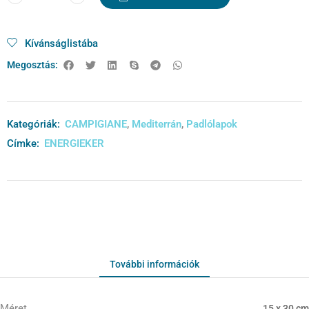
Kívánságlistába
Megosztás:
Kategóriák:
CAMPIGIANE
,
Mediterrán
,
Padlólapok
Címke:
ENERGIEKER
További információk
Méret
15 x 30 cm