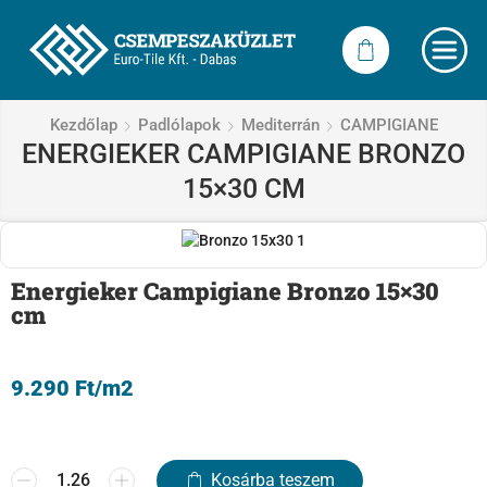
Kezdőlap
Padlólapok
Mediterrán
CAMPIGIANE
ENERGIEKER CAMPIGIANE BRONZO
15×30 CM
Energieker Campigiane Bronzo 15×30
cm
9.290
Ft
/m2
Kosárba teszem