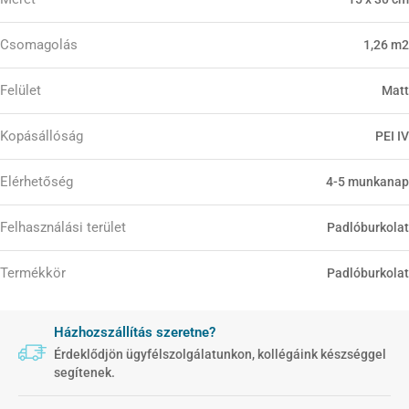
Csomagolás
1,26 m2
Felület
Matt
Kopásállóság
PEI IV
Elérhetőség
4-5 munkanap
Felhasználási terület
Padlóburkolat
Termékkör
Padlóburkolat
Házhozszállítás szeretne?
Érdeklődjön ügyfélszolgálatunkon, kollégáink készséggel
segítenek.