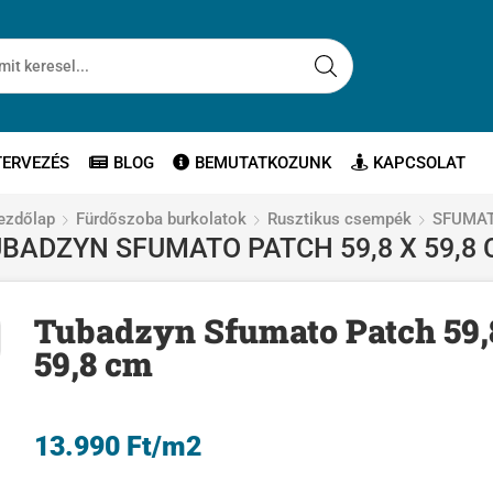
TERVEZÉS
BLOG
BEMUTATKOZUNK
KAPCSOLAT
ezdőlap
Fürdőszoba burkolatok
Rusztikus csempék
SFUMA
BADZYN SFUMATO PATCH 59,8 X 59,8
Tubadzyn Sfumato Patch 59,
59,8 cm
13.990
Ft
/m2