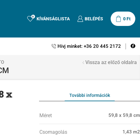
0
KÍVÁNSÁGLISTA
BELÉPÉS
0
Ft
Hívj minket: +36 20 445 2172
TO
Vissza az előző oldalra
 CM
8 x
További információk
Méret
59,8 x 59,8 cm
Csomagolás
1,43 m2