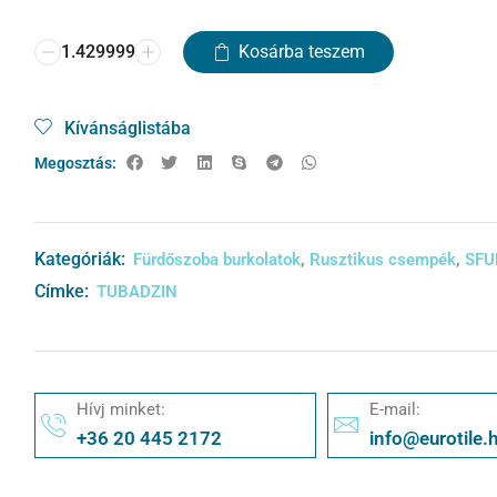
Kosárba teszem
Kívánságlistába
Megosztás:
Kategóriák:
,
,
Fürdőszoba burkolatok
Rusztikus csempék
SF
Címke:
TUBADZIN
Hívj minket:
E-mail:
+36 20 445 2172
info@eurotile.