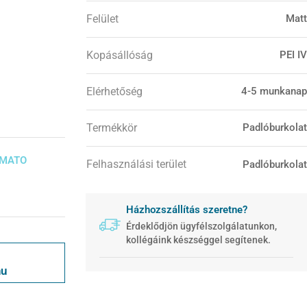
Felület
Matt
Kopásállóság
PEI IV
Elérhetőség
4-5 munkanap
Termékkör
Padlóburkolat
UMATO
Felhasználási terület
Padlóburkolat
Házhozszállítás szeretne?
Érdeklődjön ügyfélszolgálatunkon,
kollégáink készséggel segítenek.
hu